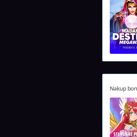
Nakup bon