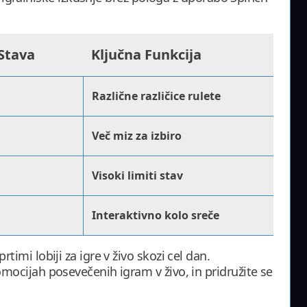
Stava
Ključna Funkcija
Različne različice rulete
Več miz za izbiro
Visoki limiti stav
Interaktivno kolo sreče
imi lobiji za igre v živo skozi cel dan.
mocijah posevečenih igram v živo, in pridružite se