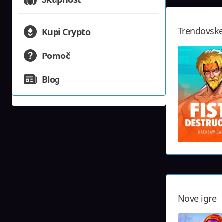
Trendovsk
Kupi Crypto
Pomoč
Blog
Nove igre