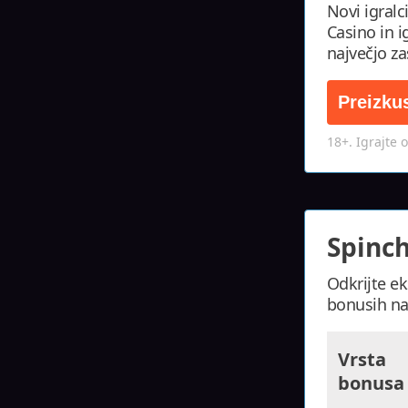
Novi igral
Casino in i
največjo za
Preizku
18+. Igrajte 
Spinc
Odkrijte ek
bonusih na 
Vrsta
bonusa