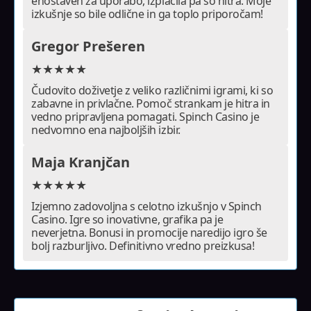
enostaven za uporabo, izplačila pa so hitra. Moje
izkušnje so bile odlične in ga toplo priporočam!
Gregor Prešeren
★
★
★
★
★
Čudovito doživetje z veliko različnimi igrami, ki so
zabavne in privlačne. Pomoč strankam je hitra in
vedno pripravljena pomagati. Spinch Casino je
nedvomno ena najboljših izbir.
Maja Kranjčan
★
★
★
★
★
Izjemno zadovoljna s celotno izkušnjo v Spinch
Casino. Igre so inovativne, grafika pa je
neverjetna. Bonusi in promocije naredijo igro še
bolj razburljivo. Definitivno vredno preizkusa!