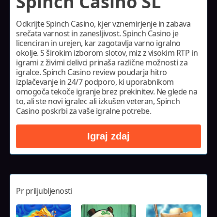
Spinch Casino SL
Odkrijte Spinch Casino, kjer vznemirjenje in zabava
srečata varnost in zanesljivost. Spinch Casino je
licenciran in urejen, kar zagotavlja varno igralno
okolje. S širokim izborom slotov, miz z visokim RTP in
igrami z živimi delivci prinaša različne možnosti za
igralce. Spinch Casino review poudarja hitro
izplačevanje in 24/7 podporo, ki uporabnikom
omogoča tekoče igranje brez prekinitev. Ne glede na
to, ali ste novi igralec ali izkušen veteran, Spinch
Casino poskrbi za vaše igralne potrebe.
Igraj zdaj
Pr priljubljenosti