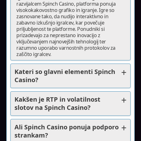
razvijalcem Spinch Casino, platforma ponuja
visokokakovostno grafiko in igranje. Igre so
zasnovane tako, da nudijo interaktivno in
zabavno izkušnjo igralcev, kar povečuje
priljubljenost te platforme. Ponudniki si
prizadevajo za neprestano inovacijo z
vključevanjem najnovejših tehnologij ter
razumno uporabo varnostnih protokolov za
zaščito igralcev.
Kateri so glavni elementi Spinch
Casino?
Kakšen je RTP in volatilnost
slotov na Spinch Casino?
Ali Spinch Casino ponuja podporo
strankam?