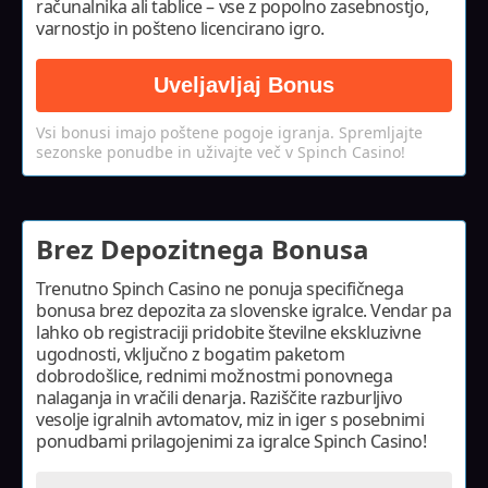
računalnika ali tablice – vse z popolno zasebnostjo,
varnostjo in pošteno licencirano igro.
Uveljavljaj Bonus
Vsi bonusi imajo poštene pogoje igranja. Spremljajte
sezonske ponudbe in uživajte več v Spinch Casino!
Brez Depozitnega Bonusa
Trenutno Spinch Casino ne ponuja specifičnega
bonusa brez depozita za slovenske igralce. Vendar pa
lahko ob registraciji pridobite številne ekskluzivne
ugodnosti, vključno z bogatim paketom
dobrodošlice, rednimi možnostmi ponovnega
nalaganja in vračili denarja. Raziščite razburljivo
vesolje igralnih avtomatov, miz in iger s posebnimi
ponudbami prilagojenimi za igralce Spinch Casino!