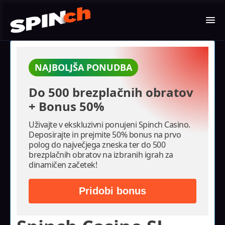
NAJBOLJŠA PONUDBA
Do 500 brezplačnih obratov
+ Bonus 50%
Uživajte v ekskluzivni ponujeni Spinch Casino.
Deposirajte in prejmite 50% bonus na prvo
polog do največjega zneska ter do 500
brezplačnih obratov na izbranih igrah za
dinamičen začetek!
Pridobi bonus